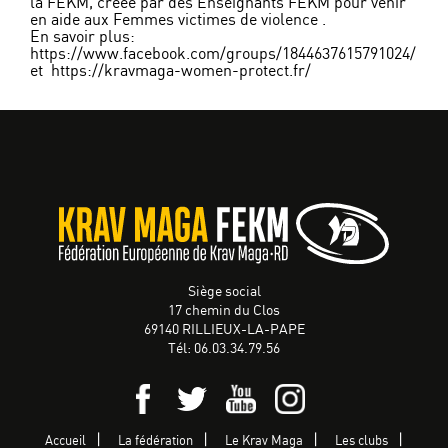
la FEKM, créée par des Enseignants FEKM pour venir
en aide aux Femmes victimes de violence .
En savoir plus:
https://www.facebook.com/groups/1844637615791024/
et
https://kravmaga-women-protect.fr/
Siège social
17 chemin du Clos
69140 RILLIEUX-LA-PAPE
Tél: 06.03.34.79.56
Accueil
La fédération
Le Krav Maga
Les clubs