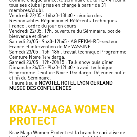
Comme chaque année, le séminaire de la FEKM réunit
tous ses clubs (prise en charge à partir de 31
membres/club).
Vendredi 22/05 : 16h30-18h30 : réunion des
Responsables Régionaux et Référents Techniques
France : ordre du jour en cours
Vendredi 22/05: 19h: ouverture du Séminaire, pot de
bienvenue et dîner
Samedi 23/05 : 9h30-12h45 : AG FEKM-RD-secteur
France et intervention de Me VASSINE
Samedi 23/05 : 15h-18h : travail technique Programme
Ceinture Noire 1
darga.
ère
Samedi 23/05 : 19h-20h15 : Talk show puis dîner
Dimanche 24/05 : 9h30-12h30 : travail technique
Programme Ceinture Noire 1
darga. Déjeuner buffet
ère
et fin du Séminaire.
Il aura lieu à
NOVOTEL HOTEL LYON GERLAND
MUSEE DES CONFLUENCES
KRAV-MAGA WOMEN
PROTECT
Krav Maga Women Protect est la branche caritative de