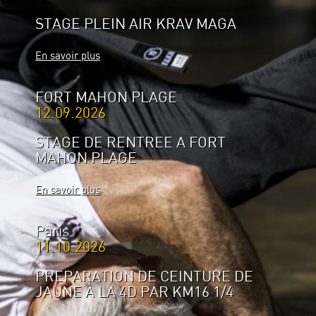
STAGE PLEIN AIR KRAV MAGA
En savoir plus
FORT MAHON PLAGE
12.09.2026
STAGE DE RENTREE A FORT
MAHON PLAGE
En savoir plus
Paris
11.10.2026
PREPARATION DE CEINTURE DE
JAUNE À LA 4D PAR KM16 1/4