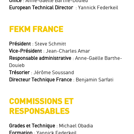
Office
: Anne-Gaëlle Barthe-Douieb
European Technical Director
: Yannick Federkeil
FEKM FRANCE
Président
: Steve Schmitt
Vice-Président
: Jean-Charles Amar
Responsable administrative
: Anne-Gaëlle Barthe-
Douieb
Trésorier
: Jérôme Soussand
Directeur Technique France
: Benjamin Sarfati
COMMISSIONS ET
RESPONSABLES
Grades et Technique
: Michael Obadia
Formation
: Yannick Federkeil