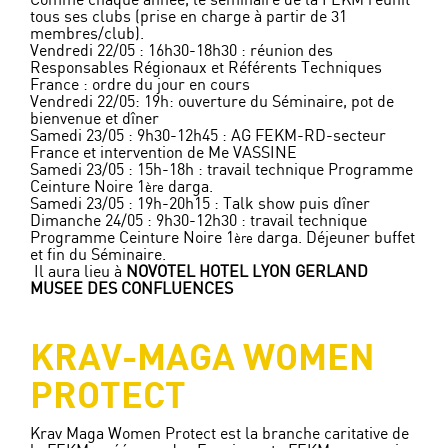
Comme chaque année, le séminaire de la FEKM réunit
tous ses clubs (prise en charge à partir de 31
membres/club).
Vendredi 22/05 : 16h30-18h30 : réunion des
Responsables Régionaux et Référents Techniques
France : ordre du jour en cours
Vendredi 22/05: 19h: ouverture du Séminaire, pot de
bienvenue et dîner
Samedi 23/05 : 9h30-12h45 : AG FEKM-RD-secteur
France et intervention de Me VASSINE
Samedi 23/05 : 15h-18h : travail technique Programme
Ceinture Noire 1
darga.
ère
Samedi 23/05 : 19h-20h15 : Talk show puis dîner
Dimanche 24/05 : 9h30-12h30 : travail technique
Programme Ceinture Noire 1
darga. Déjeuner buffet
ère
et fin du Séminaire.
Il aura lieu à
NOVOTEL HOTEL LYON GERLAND
MUSEE DES CONFLUENCES
KRAV-MAGA WOMEN
PROTECT
Krav Maga Women Protect est la branche caritative de