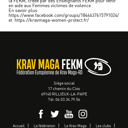
la FEKM, créée par des Enseignants FEKM pour venir
en aide aux Femmes victimes de violence .
En savoir plus:
https://www.facebook.com/groups/1844637615791024/
et
https://kravmaga-women-protect.fr/
Siège social
17 chemin du Clos
69140 RILLIEUX-LA-PAPE
Tél: 06.03.34.79.56
Accueil
La fédération
Le Krav Maga
Les clubs