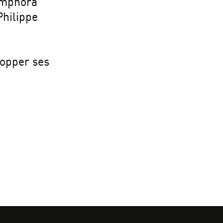
 Amphora
hilippe
lopper ses