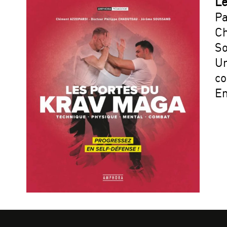
Le
Pa
Ch
So
Un
co
En