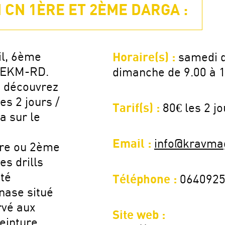
CN 1ÈRE ET 2ÈME DARGA :
il, 6ème
Horaire(s) :
samedi d
 FEKM-RD.
dimanche de 9.00 à 
, découvrez
es 2 jours /
Tarif(s) :
80€ les 2 jo
a sur le
Email :
info@kravma
ère ou 2ème
es drills
ité
Téléphone :
064092
nase situé
rvé aux
Site web :
einture