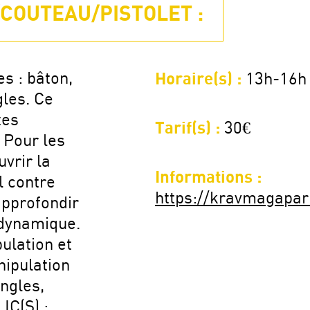
COUTEAU/PISTOLET :
s : bâton,
Horaire(s) :
13h-16h
gles. Ce
tes
Tarif(s) :
30€
 Pour les
uvrir la
Informations :
l contre
https://kravmagapar
approfondir
 dynamique.
ulation et
nipulation
ngles,
IC(S) :