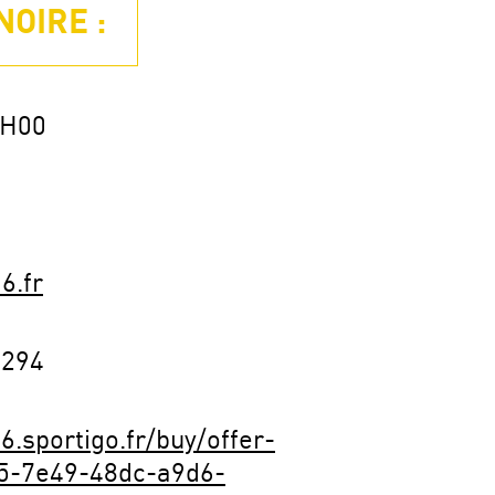
NOIRE :
2H00
6.fr
3294
6.sportigo.fr/buy/offer-
75-7e49-48dc-a9d6-