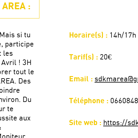
 AREA :
Mais si tu
Horaire(s) :
14h/17h
, participe
 les
Tarif(s) :
20€
Avril ! 3H
rer tout le
Email :
sdkmarea@g
AREA. Des
oindre
nviron. Du
Téléphone :
066084
ur te
ssite aux
Site web :
https://s
&
Moniteur