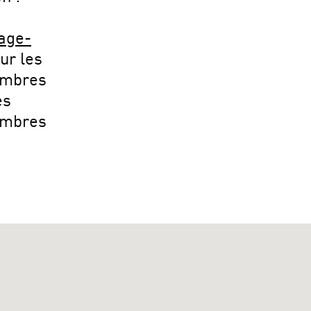
tage-
ur les
embres
es
embres