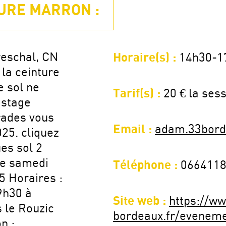
URE MARRON :
reschal, CN
Horaire(s) :
14h30-1
la ceinture
 sol ne
Tarif(s) :
20 € la ses
 stage
rades vous
Email :
adam.33bord
25. cliquez
es sol 2
le samedi
Téléphone :
066411
5 Horaires :
9h30 à
Site web :
https://w
s le Rouzic
bordeaux.fr/evenem
n :