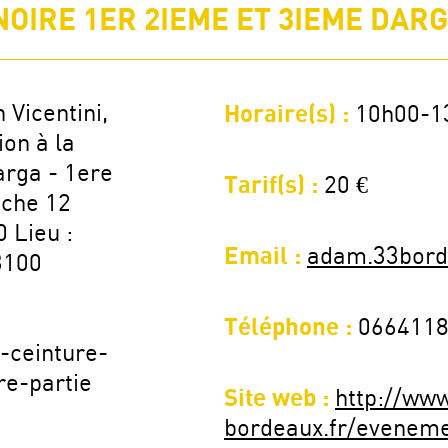
IRE 1ER 2IEME ET 3IEME DARGA
 Vicentini,
Horaire(s) :
10h00-1
on à la
arga - 1ere
Tarif(s) :
20 €
nche 12
 Lieu :
Email :
adam.33bord
3100
Téléphone :
066411
-ceinture-
e-partie
Site web :
http://ww
bordeaux.fr/eveneme