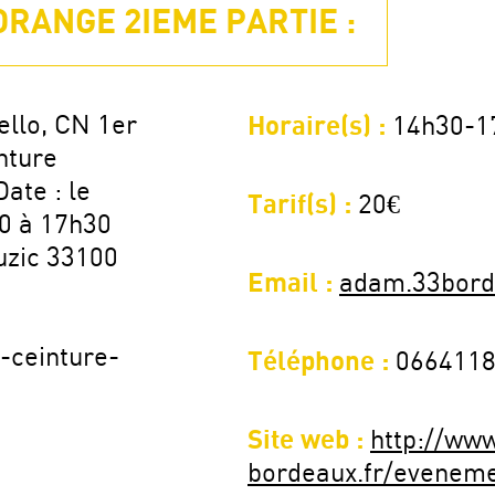
RANGE 2IEME PARTIE :
ello, CN 1er
Horaire(s) :
14h30-1
nture
ate : le
Tarif(s) :
20€
30 à 17h30
ouzic 33100
Email :
adam.33bord
-ceinture-
Téléphone :
066411
Site web :
http://ww
bordeaux.fr/eveneme