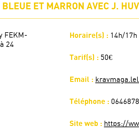
BLEUE ET MARRON AVEC J. HUVE
ry FEKM-
Horaire(s) :
14h/17h
 à 24
Tarif(s) :
50€
Email :
kravmaga.le
Téléphone :
064687
Site web :
https://w