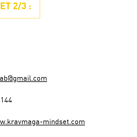
T 2/3 :
lab@gmail.com
8144
ww.kravmaga-mindset.com