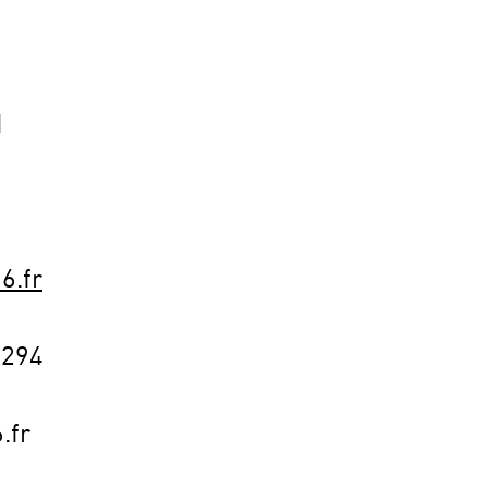
H
6.fr
3294
.fr