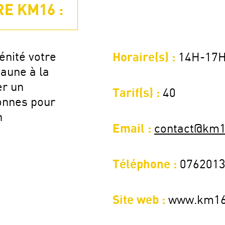
E KM16 :
énité votre
Horaire(s) :
14H-17
jaune à la
er un
Tarif(s) :
40
onnes pour
n
Email :
contact@km1
Téléphone :
076201
Site web :
www.km16