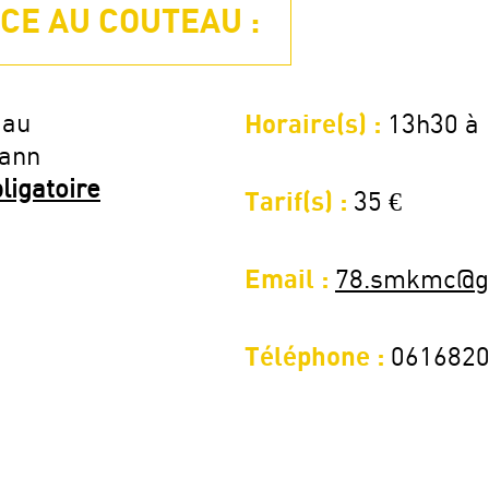
CE AU COUTEAU :
 au
Horaire(s) :
13h30 à
Yann
bligatoire
Tarif(s) :
35 €
Email :
78.smkmc@g
Téléphone :
061682