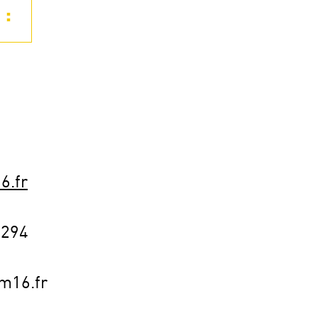
 :
6.fr
3294
m16.fr