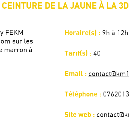
CEINTURE DE LA JAUNE À LA 3D
ury FEKM
Horaire(s) :
9h à 12h
oom sur les
De marron à
Tarif(s) :
40
Email :
contact@km1
Téléphone :
076201
Site web :
contact@k