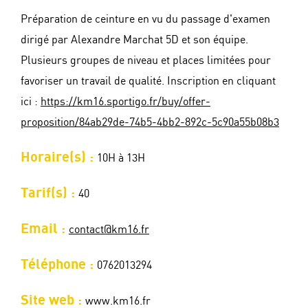
Préparation de ceinture en vu du passage d'examen
dirigé par Alexandre Marchat 5D et son équipe.
Plusieurs groupes de niveau et places limitées pour
favoriser un travail de qualité. Inscription en cliquant
ici :
https://km16.sportigo.fr/buy/offer-
proposition/84ab29de-74b5-4bb2-892c-5c90a55b08b3
Horaire(s) :
10H à 13H
Tarif(s) :
40
Email :
contact@km16.fr
Téléphone :
0762013294
Site web :
www.km16.fr