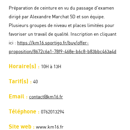
Préparation de ceinture en vu du passage d'examen
dirigé par Alexandre Marchat 5D et son équipe.
Plusieurs groupes de niveau et places limitées pour
favoriser un travail de qualité. Inscription en cliquant
ici :
https://km16.sportigo.fr/buy/offer-
proposition/8672c6a1-78f9-468e-b6c8-b83bbc463a4d
Horaire(s) :
10H à 13H
Tarif(s) :
40
Email :
contact@km16.fr
Téléphone :
0762013294
Site web :
www.km16.fr