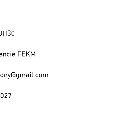
8H30
cencié FEKM
ony@gmail.com
5027