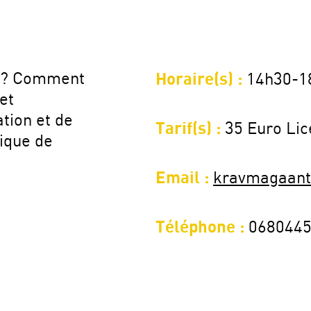
r? Comment
Horaire(s) :
14h30-1
et
ation et de
Tarif(s) :
35 Euro Li
sique de
Email :
kravmagaant
Téléphone :
068044