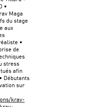
D •
Krav Maga
fs du stage
ce aux
es
réaliste •
prise de
techniques
u stress
tués afin
 • Débutants
vation sur
ions/krav-