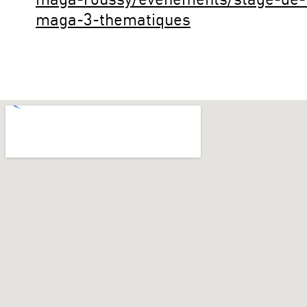
maga-roussy/evenements/stage-de-
maga-3-thematiques