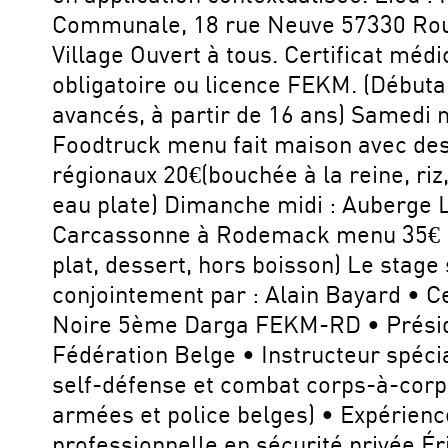
Communale, 18 rue Neuve 57330 Rou
Village Ouvert à tous. Certificat médi
obligatoire ou licence FEKM. (Débuta
avancés, à partir de 16 ans) Samedi m
Foodtruck menu fait maison avec des
régionaux 20€(bouchée à la reine, riz,
eau plate) Dimanche midi : Auberge L
Carcassonne à Rodemack menu 35€ (
plat, dessert, hors boisson) Le stage 
conjointement par : Alain Bayard • C
Noire 5ème Darga FEKM-RD • Présid
Fédération Belge • Instructeur spéci
self-défense et combat corps-à-corp
armées et police belges) • Expérienc
professionnelle en sécurité privée Éri