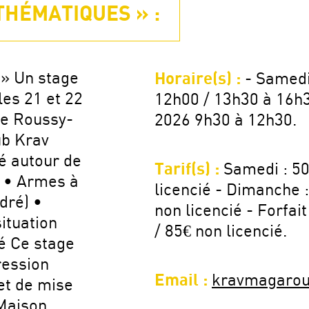
THÉMATIQUES » :
» Un stage
Horaire(s) :
- Samed
les 21 et 22
12h00 / 13h30 à 16h
e Roussy-
2026 9h30 à 12h30.
ub Krav
é autour de
Tarif(s) :
Samedi : 50
: • Armes à
licencié - Dimanche 
adré) •
non licencié - Forfai
ituation
/ 85€ non licencié.
é Ce stage
ression
Email :
kravmagarou
et de mise
 Maison