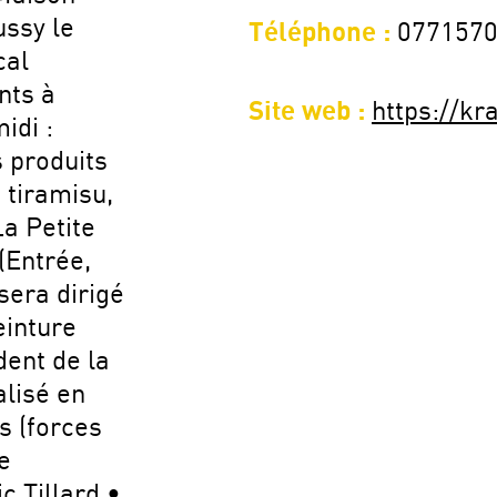
ssy le
Téléphone :
077157
cal
nts à
Site web :
https://kr
idi :
 produits
 tiramisu,
a Petite
Entrée,
sera dirigé
einture
ent de la
alisé en
s (forces
e
c Tillard •