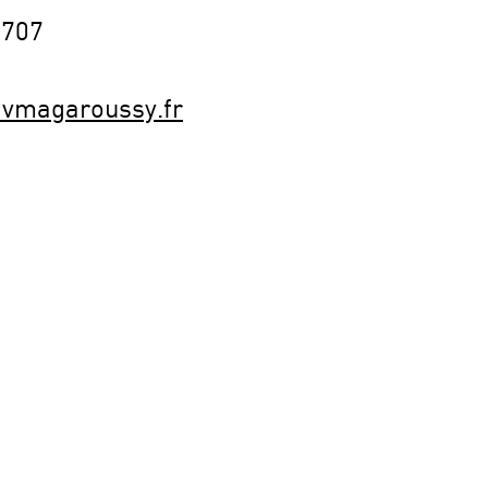
0707
avmagaroussy.fr