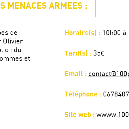
S MENACES ARMEES :
pes de
Horaire(s) :
10h00 à
 Olivier
ic : du
Tarif(s) :
35€
Hommes et
Email :
contact@100
Téléphone :
067840
Site web :
wwww.100