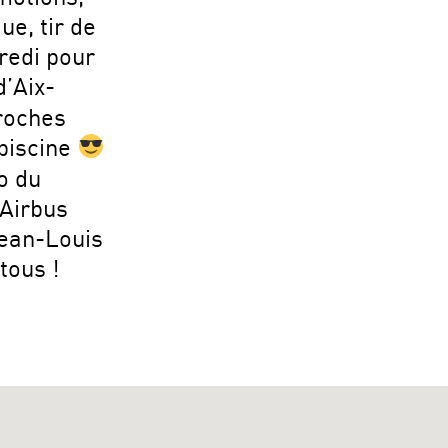
e, tir de
redi pour
d’Aix-
roches
piscine
o du
 Airbus
Jean-Louis
tous !