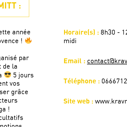
ITT :
cette année
Horaire(s) :
8h30 - 12
rovence !
midi
ganisé par
Email :
contact@kra
 de la
ga
5 jours
Téléphone :
066671
ent vos
ser grâce
cteurs
Site web :
www.krav
ga !
ultatifs
motions,