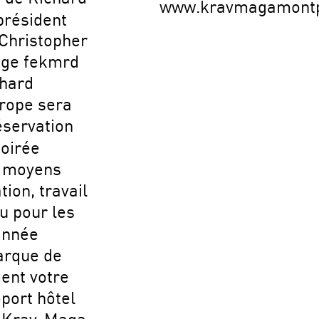
www.kravmagamontp
président
 Christopher
uge fekmrd
chard
rope sera
servation
soirée
s moyens
ion, travail
u pour les
année
arque de
ent votre
port hôtel