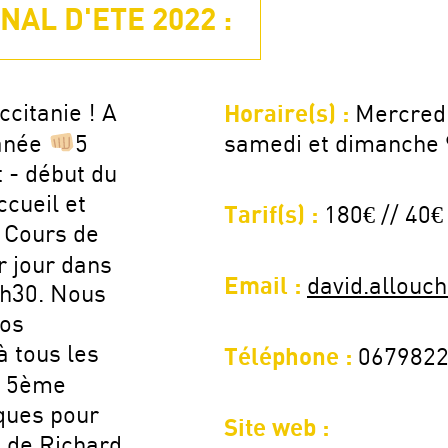
AL D'ETE 2022 :
citanie ! A
Horaire(s) :
Mercredi
ranée
5
samedi et dimanche
t - début du
ccueil et
Tarif(s) :
180€ // 40€
. Cours de
r jour dans
Email :
david.allouc
2h30. Nous
vos
à tous les
Téléphone :
067982
e 5ème
iques pour
Site web :
e de Richard