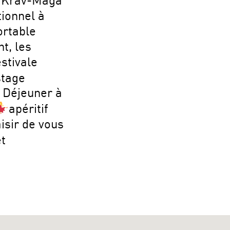
l Krav-Maga
tionnel à
ortable
t, les
estivale
stage
 Déjeuner à
apéritif
isir de vous
et