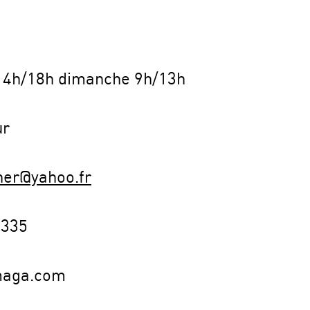
14h/18h dimanche 9h/13h
ur
her@yahoo.fr
7335
maga.com