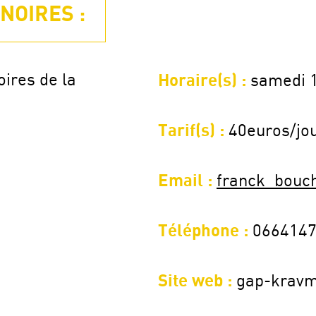
NOIRES :
oires de la
Horaire(s) :
samedi 
Tarif(s) :
40euros/jo
Email :
franck_bouc
Téléphone :
066414
Site web :
gap-krav