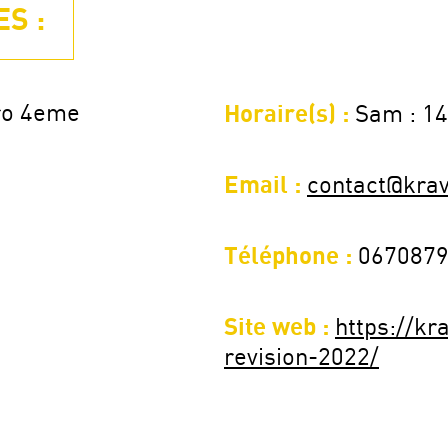
S :
ero 4eme
Horaire(s) :
Sam : 14
Email :
contact@kra
Téléphone :
067087
Site web :
https://kr
revision-2022/